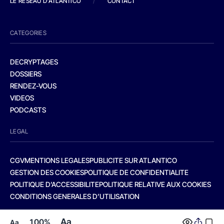
LE RESEAU D'ATLANTICO
/
CONTACT
CATEGORIES
DECRYPTAGES
DOSSIERS
RENDEZ-VOUS
VIDEOS
PODCASTS
LEGAL
CGV
MENTIONS LEGALES
PUBLICITE SUR ATLANTICO
GESTION DES COOKIES
POLITIQUE DE CONFIDENTIALITE
POLITIQUE D’ACCESSIBILITE
POLITIQUE RELATIVE AUX COOKIES
CONDITIONS GENERALES D’UTILISATION
Aa
100%
Aa