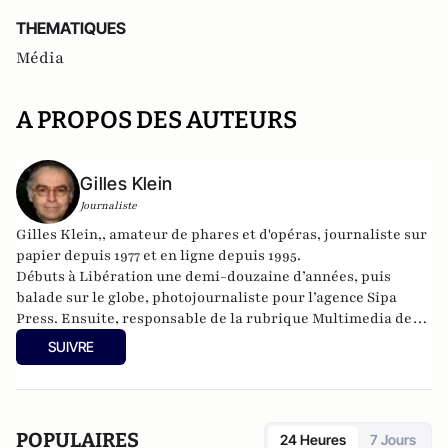
THEMATIQUES
Média
A PROPOS DES AUTEURS
Gilles Klein
Journaliste
Gilles Klein,, amateur de phares et d'opéras, journaliste sur
papier depuis 1977 et en ligne depuis 1995.
Débuts à Libération une demi-douzaine d’années, puis
balade sur le globe, photojournaliste pour l’agence Sipa
Press. Ensuite, responsable de la rubrique Multimedia de
ELLE, avant d’écrire sur les médias à Arrêt sur Images et de
SUIVRE
collaborer avec Atlantico. Par ailleurs fut blogueur, avec Le
Phare à partir de 2005 sur le site du Monde qui a fermé sa
plateforme de blogs. Revue de presse quotidienne sur
Twitter depuis 2007.
POPULAIRES
24 Heures
7 Jours