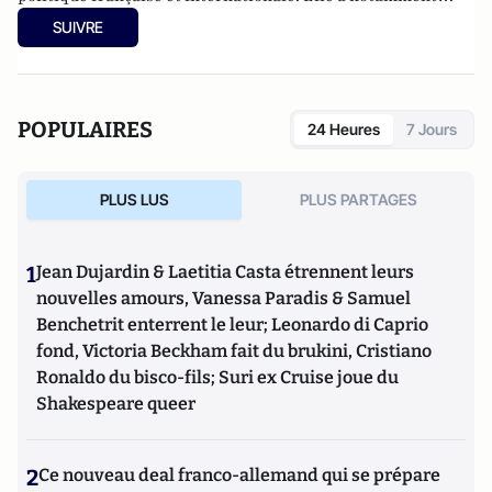
publié
Sarkozy, itinéraire d'une ambition
(Editions
SUIVRE
l'Archipel, 2003). Elle a également réalisé les documentaires
Femme députée, un homme comme les autres ?
(2014) et
Bruno Le Maire, l'Affranchi
(2015).
POPULAIRES
24 Heures
7 Jours
PLUS LUS
PLUS PARTAGES
1
Jean Dujardin & Laetitia Casta étrennent leurs
nouvelles amours, Vanessa Paradis & Samuel
Benchetrit enterrent le leur; Leonardo di Caprio
fond, Victoria Beckham fait du brukini, Cristiano
Ronaldo du bisco-fils; Suri ex Cruise joue du
Shakespeare queer
2
Ce nouveau deal franco-allemand qui se prépare