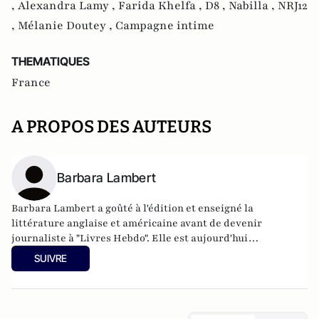
,
Alexandra Lamy ,
Farida Khelfa ,
D8 ,
Nabilla ,
NRJ12
,
Mélanie Doutey ,
Campagne intime
THEMATIQUES
France
A PROPOS DES AUTEURS
Barbara Lambert
Barbara Lambert a goûté à l'édition et enseigné la
littérature anglaise et américaine avant de devenir
journaliste à "Livres Hebdo". Elle est aujourd'hui
responsable des rubriques société/idées d'Atlantico.fr.
SUIVRE