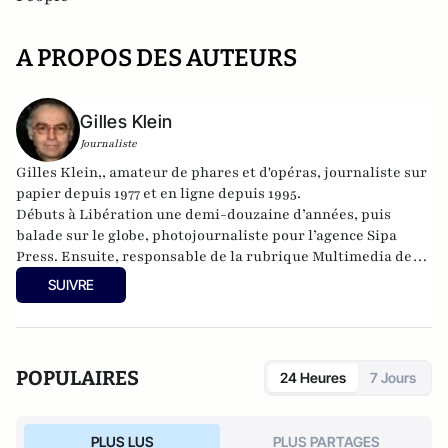
A PROPOS DES AUTEURS
Gilles Klein
Journaliste
Gilles Klein,, amateur de phares et d'opéras, journaliste sur
papier depuis 1977 et en ligne depuis 1995.
Débuts à Libération une demi-douzaine d’années, puis
balade sur le globe, photojournaliste pour l’agence Sipa
Press. Ensuite, responsable de la rubrique Multimedia de
ELLE, avant d’écrire sur les médias à Arrêt sur Images et de
SUIVRE
collaborer avec Atlantico. Par ailleurs fut blogueur, avec Le
Phare à partir de 2005 sur le site du Monde qui a fermé sa
plateforme de blogs. Revue de presse quotidienne sur
Twitter depuis 2007.
POPULAIRES
24 Heures
7 Jours
PLUS LUS
PLUS PARTAGES