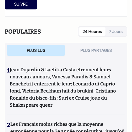
SUIVRE
POPULAIRES
24 Heures
7 Jours
PLUS LUS
PLUS PARTAGES
1
Jean Dujardin & Laetitia Casta étrennent leurs
nouveaux amours, Vanessa Paradis & Samuel
Benchetrit enterrent le leur; Leonardo di Caprio
fond, Victoria Beckham fait du brukini, Cristiano
Ronaldo du bisco-fils; Suri ex Cruise joue du
Shakespeare queer
2
Les Français moins riches que la moyenne
européenne pour la 3e année consécutive : jusqu'où