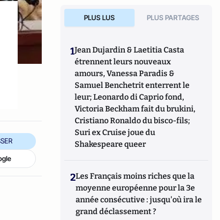
PLUS LUS
PLUS PARTAGES
r
1
Jean Dujardin & Laetitia Casta
étrennent leurs nouveaux
amours, Vanessa Paradis &
Samuel Benchetrit enterrent le
leur; Leonardo di Caprio fond,
Victoria Beckham fait du brukini,
Cristiano Ronaldo du bisco-fils;
Suri ex Cruise joue du
SER
Shakespeare queer
ogle
2
Les Français moins riches que la
moyenne européenne pour la 3e
année consécutive : jusqu'où ira le
grand déclassement ?