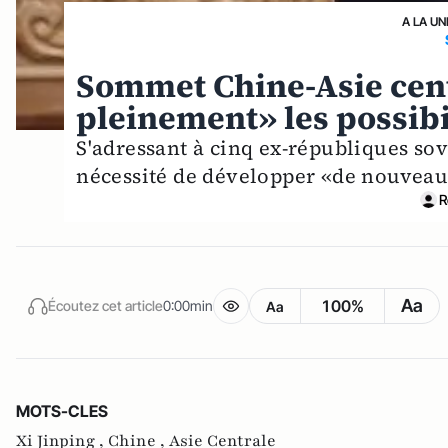
A LA UN
Sommet Chine-Asie centr
pleinement» les possibi
S'adressant à cinq ex-républiques sov
nécessité de développer «de nouveau
R
Aa
100%
Écoutez cet article
0:00min
Aa
MOTS-CLES
Xi Jinping ,
Chine ,
Asie Centrale