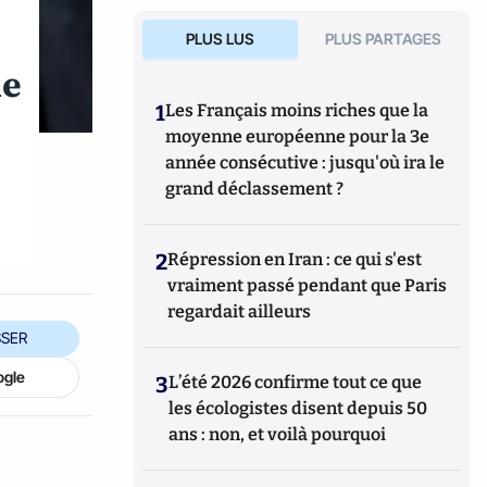
PLUS LUS
PLUS PARTAGES
ue
1
Les Français moins riches que la
moyenne européenne pour la 3e
année consécutive : jusqu'où ira le
grand déclassement ?
2
Répression en Iran : ce qui s'est
vraiment passé pendant que Paris
regardait ailleurs
SER
ogle
3
L’été 2026 confirme tout ce que
les écologistes disent depuis 50
ans : non, et voilà pourquoi