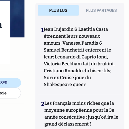
PLUS LUS
PLUS PARTAGES
n
1
Jean Dujardin & Laetitia Casta
étrennent leurs nouveaux
amours, Vanessa Paradis &
Samuel Benchetrit enterrent le
leur; Leonardo di Caprio fond,
Victoria Beckham fait du brukini,
Cristiano Ronaldo du bisco-fils;
Suri ex Cruise joue du
SER
Shakespeare queer
ogle
2
Les Français moins riches que la
moyenne européenne pour la 3e
année consécutive : jusqu'où ira le
grand déclassement ?