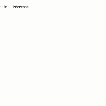
cains ,
Pécresse