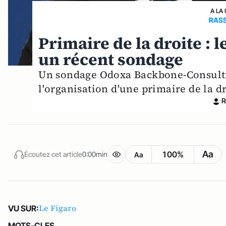
A LA
RASS
Primaire de la droite : l
un récent sondage
Un sondage Odoxa Backbone-Consulti
l'organisation d'une primaire de la dr
R
Aa
100%
Écoutez cet article
0:00min
Aa
Le Figaro
VU SUR:
MOTS-CLES