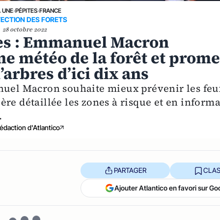
A UNE
›
PÉPITES
›
FRANCE
ECTION DES FORETS
28 octobre 2022
ies : Emmanuel Macron
ne météo de la forêt et prome
’arbres d’ici dix ans
anuel Macron souhaite mieux prévenir les feu
re détaillée les zones à risque et en inform
.
édaction d'Atlantico
PARTAGER
CLAS
Ajouter Atlantico en favori sur Go