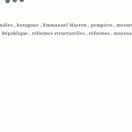
ndies ,
hexagone ,
Emmanuel Macron ,
pompiers ,
mesure
a République ,
réformes structurelles ,
réformes ,
moyens