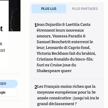
PLUS LUS
PLUS PARTAGES
1
Jean Dujardin & Laetitia Casta
t
étrennent leurs nouveaux
amours, Vanessa Paradis &
Samuel Benchetrit enterrent le
x
leur; Leonardo di Caprio fond,
ant
Victoria Beckham fait du brukini,
Cristiano Ronaldo du bisco-fils;
Suri ex Cruise joue du
Shakespeare queer
SER
2
Les Français moins riches que la
moyenne européenne pour la 3e
ogle
année consécutive : jusqu'où ira le
grand déclassement ?