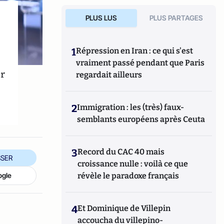
PLUS LUS
PLUS PARTAGES
1
Répression en Iran : ce qui s'est
vraiment passé pendant que Paris
er
regardait ailleurs
2
Immigration : les (très) faux-
semblants européens après Ceuta
3
Record du CAC 40 mais
SER
croissance nulle : voilà ce que
révèle le paradoxe français
ogle
4
Et Dominique de Villepin
accoucha du villepino-