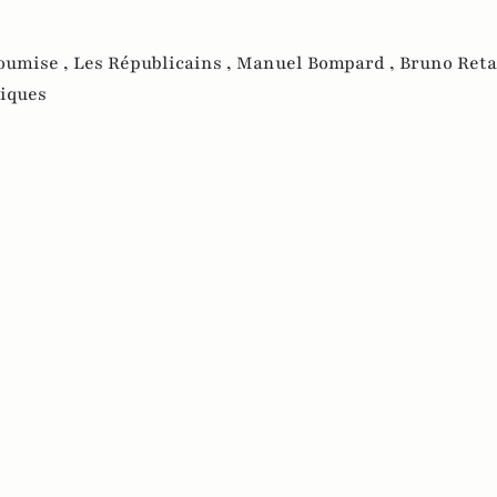
soumise ,
Les Républicains ,
Manuel Bompard ,
Bruno Retai
tiques