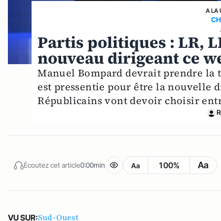
A LA
CH
Partis politiques : LR, 
nouveau dirigeant ce w
Manuel Bompard devrait prendre la t
est pressentie pour être la nouvelle 
Républicains vont devoir choisir entr
R
Aa
100%
Écoutez cet article
0:00min
Aa
Sud-Ouest
VU SUR: