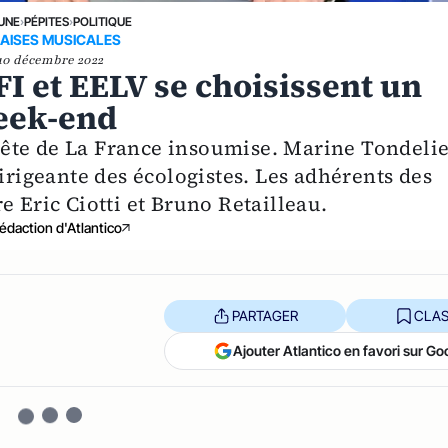
 UNE
›
PÉPITES
›
POLITIQUE
AISES MUSICALES
10 décembre 2022
LFI et EELV se choisissent un
eek-end
ête de La France insoumise. Marine Tondeli
dirigeante des écologistes. Les adhérents des
e Eric Ciotti et Bruno Retailleau.
édaction d'Atlantico
PARTAGER
CLAS
Ajouter Atlantico en favori sur Go