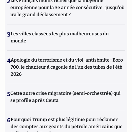
2
Les Français moins riches que la moyenne
européenne pour la 3e année consécutive : jusqu'où
ira le grand déclassement ?
3
Les villes classées les plus malheureuses du
monde
4
Apologie du terrorisme et du viol, antisémite : Boro
700, le chanteur à cagoule de l’un des tubes de l’été
2026
5
Cette autre crise migratoire (semi-orchestrée) qui
se profile après Ceuta
6
Pourquoi Trump est plus légitime pour réclamer
des comptes aux géants du pétrole américains que