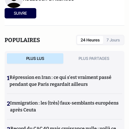
SUIVRE
POPULAIRES
24 Heures
7 Jours
PLUS LUS
PLUS PARTAGES
1
Répression en Iran : ce qui s'est vraiment passé
pendant que Paris regardait ailleurs
2
Immigration : les (très) faux-semblants européens
après Ceuta
Record du CAC 40 mais croissance nulle : voilà ce