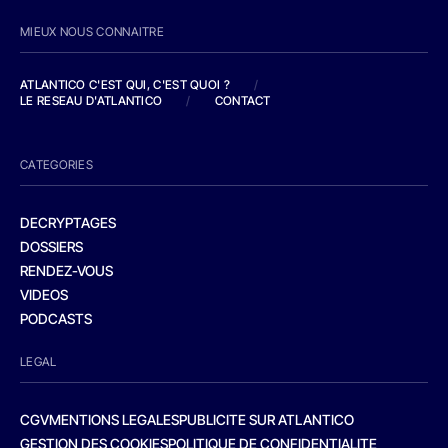
MIEUX NOUS CONNAITRE
ATLANTICO C'EST QUI, C'EST QUOI ?
/
LE RESEAU D'ATLANTICO
/
CONTACT
CATEGORIES
DECRYPTAGES
DOSSIERS
RENDEZ-VOUS
VIDEOS
PODCASTS
LEGAL
CGV
MENTIONS LEGALES
PUBLICITE SUR ATLANTICO
GESTION DES COOKIES
POLITIQUE DE CONFIDENTIALITE