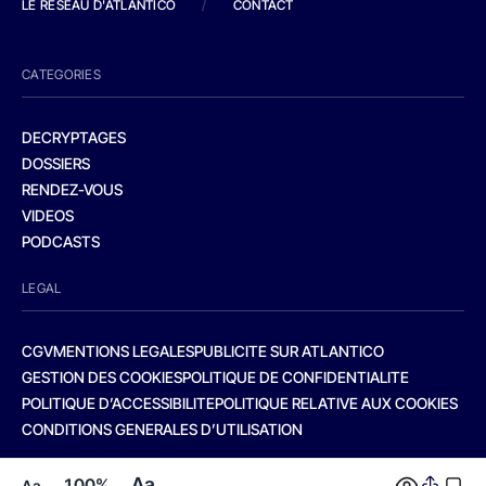
LE RESEAU D'ATLANTICO
/
CONTACT
CATEGORIES
DECRYPTAGES
DOSSIERS
RENDEZ-VOUS
VIDEOS
PODCASTS
LEGAL
CGV
MENTIONS LEGALES
PUBLICITE SUR ATLANTICO
GESTION DES COOKIES
POLITIQUE DE CONFIDENTIALITE
POLITIQUE D’ACCESSIBILITE
POLITIQUE RELATIVE AUX COOKIES
CONDITIONS GENERALES D’UTILISATION
Aa
100%
Aa