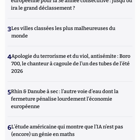
européenne pour la 3e année consécutive : jusqu'où
ira le grand déclassement ?
3
Les villes classées les plus malheureuses du
monde
4
Apologie du terrorisme et du viol, antisémite : Boro
700, le chanteur à cagoule de l’un des tubes de l’été
2026
5
Rhin & Danube à sec : l’autre voie d’eau dont la
fermeture pénalise lourdement l’économie
européenne
6
L’étude américaine qui montre que l’IA n’est pas
(encore) un génie en maths