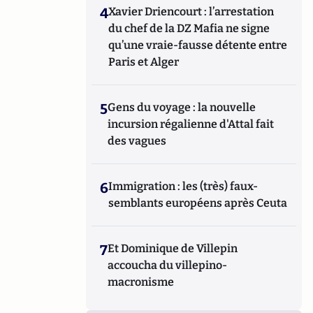
4
Xavier Driencourt : l’arrestation
du chef de la DZ Mafia ne signe
qu’une vraie-fausse détente entre
Paris et Alger
5
Gens du voyage : la nouvelle
incursion régalienne d'Attal fait
des vagues
6
Immigration : les (très) faux-
semblants européens après Ceuta
7
Et Dominique de Villepin
accoucha du villepino-
macronisme