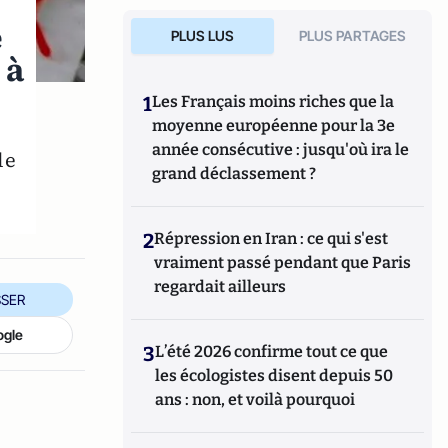
e
PLUS LUS
PLUS PARTAGES
 à
1
Les Français moins riches que la
moyenne européenne pour la 3e
année consécutive : jusqu'où ira le
le
grand déclassement ?
2
Répression en Iran : ce qui s'est
vraiment passé pendant que Paris
regardait ailleurs
SER
ogle
3
L’été 2026 confirme tout ce que
les écologistes disent depuis 50
ans : non, et voilà pourquoi