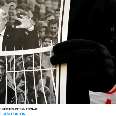
E
›
PÉPITES
›
INTERNATIONAL
LOI DU TALION