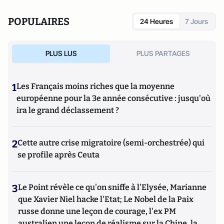
POPULAIRES
24 Heures
7 Jours
PLUS LUS
PLUS PARTAGES
1
Les Français moins riches que la moyenne
européenne pour la 3e année consécutive : jusqu'où
ira le grand déclassement ?
2
Cette autre crise migratoire (semi-orchestrée) qui
se profile après Ceuta
3
Le Point révèle ce qu'on sniffe à l'Elysée, Marianne
que Xavier Niel hacke l'Etat; Le Nobel de la Paix
russe donne une leçon de courage, l'ex PM
australien une leçon de réalisme sur la Chine, la