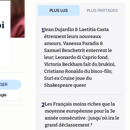
PLUS LUS
PLUS PARTAGES
oi
1
Jean Dujardin & Laetitia Casta
étrennent leurs nouveaux
amours, Vanessa Paradis &
Samuel Benchetrit enterrent le
leur; Leonardo di Caprio fond,
Victoria Beckham fait du brukini,
Cristiano Ronaldo du bisco-fils;
Suri ex Cruise joue du
SER
Shakespeare queer
ogle
2
Les Français moins riches que la
moyenne européenne pour la 3e
année consécutive : jusqu'où ira le
grand déclassement ?