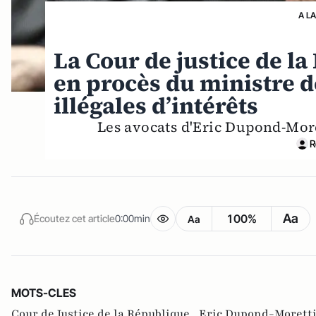
A L
La Cour de justice de l
en procès du ministre de
illégales d’intérêts
Les avocats d'Eric Dupond-More
R
Aa
100%
Écoutez cet article
0:00min
Aa
MOTS-CLES
Cour de Justice de la République ,
Eric Dupond-Moretti