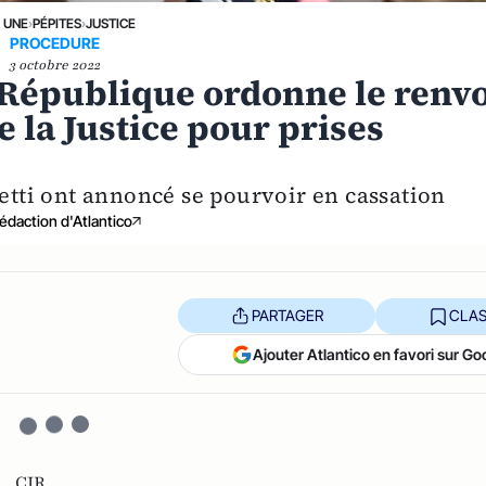
A UNE
›
PÉPITES
›
JUSTICE
PROCEDURE
3 octobre 2022
a République ordonne le renv
 la Justice pour prises
tti ont annoncé se pourvoir en cassation
édaction d'Atlantico
PARTAGER
CLAS
Ajouter Atlantico en favori sur Go
 ,
CJR