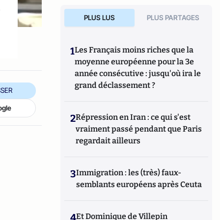
à
PLUS LUS
PLUS PARTAGES
1
Les Français moins riches que la
moyenne européenne pour la 3e
année consécutive : jusqu'où ira le
grand déclassement ?
SER
ogle
2
Répression en Iran : ce qui s'est
vraiment passé pendant que Paris
regardait ailleurs
3
Immigration : les (très) faux-
semblants européens après Ceuta
4
Et Dominique de Villepin