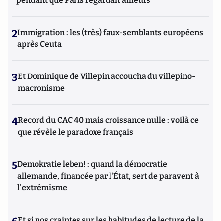
pendant que Paris regardait ailleurs
2
Immigration : les (très) faux-semblants européens
après Ceuta
3
Et Dominique de Villepin accoucha du villepino-
macronisme
4
Record du CAC 40 mais croissance nulle : voilà ce
que révèle le paradoxe français
5
Demokratie leben! : quand la démocratie
allemande, financée par l'État, sert de paravent à
l'extrémisme
Et si nos craintes sur les habitudes de lecture de la