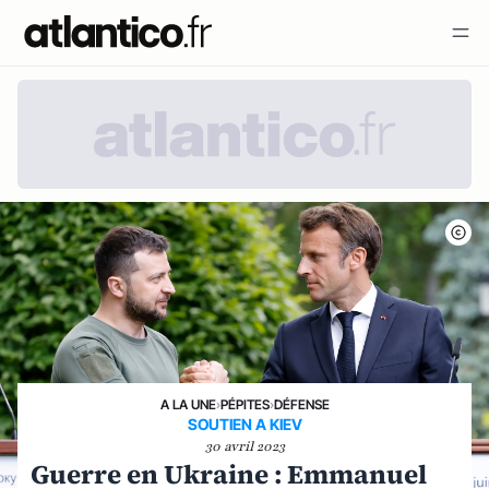
A LA UNE
›
PÉPITES
›
DÉFENSE
SOUTIEN A KIEV
30 avril 2023
Guerre en Ukraine : Emmanuel