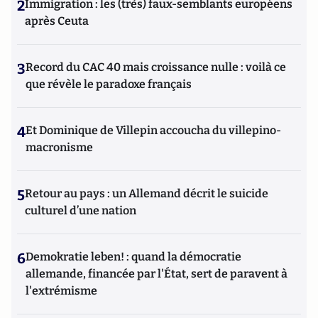
2
Immigration : les (très) faux-semblants européens
après Ceuta
3
Record du CAC 40 mais croissance nulle : voilà ce
que révèle le paradoxe français
4
Et Dominique de Villepin accoucha du villepino-
macronisme
5
Retour au pays : un Allemand décrit le suicide
culturel d’une nation
6
Demokratie leben! : quand la démocratie
allemande, financée par l'État, sert de paravent à
l'extrémisme