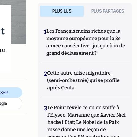
PLUS LUS
PLUS PARTAGES
nt
1
Les Français moins riches que la
moyenne européenne pour la 3e
année consécutive : jusqu'où ira le
au
grand déclassement ?
2
Cette autre crise migratoire
(semi-orchestrée) qui se profile
après Ceuta
SER
ogle
3
Le Point révèle ce qu'on sniffe à
l'Elysée, Marianne que Xavier Niel
hacke l'Etat; Le Nobel de la Paix
russe donne une leçon de
courage, l'ex PM australien une