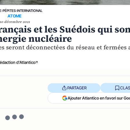
E
›
PÉPITES
›
INTERNATIONAL
ATOME
10 décembre 2021
rançais et les Suédois qui so
énergie nucléaire
es seront déconnectées du réseau et fermées 
édaction d'Atlantico
PARTAGER
CLAS
Ajouter Atlantico en favori sur Go