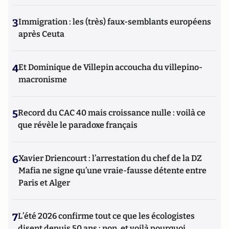
3
Immigration : les (très) faux-semblants européens
après Ceuta
4
Et Dominique de Villepin accoucha du villepino-
macronisme
5
Record du CAC 40 mais croissance nulle : voilà ce
que révèle le paradoxe français
6
Xavier Driencourt : l’arrestation du chef de la DZ
Mafia ne signe qu’une vraie-fausse détente entre
Paris et Alger
7
L’été 2026 confirme tout ce que les écologistes
disent depuis 50 ans : non, et voilà pourquoi