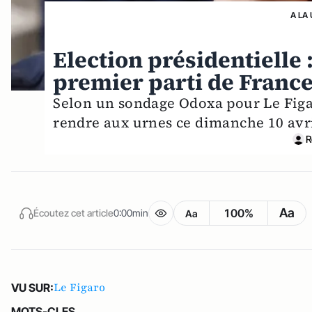
A LA
Election présidentielle :
premier parti de France
Selon un sondage Odoxa pour Le Figar
rendre aux urnes ce dimanche 10 avri
R
Aa
100%
Écoutez cet article
0:00min
Aa
Le Figaro
VU SUR:
MOTS-CLES