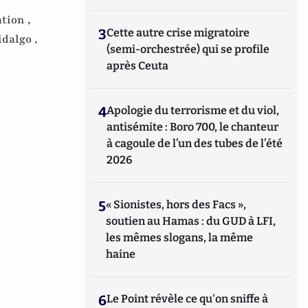
tion ,
3
Cette autre crise migratoire
dalgo ,
(semi-orchestrée) qui se profile
après Ceuta
4
Apologie du terrorisme et du viol,
antisémite : Boro 700, le chanteur
à cagoule de l’un des tubes de l’été
2026
5
« Sionistes, hors des Facs »,
soutien au Hamas : du GUD à LFI,
les mêmes slogans, la même
haine
6
Le Point révèle ce qu'on sniffe à