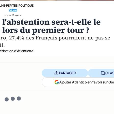
 UNE
›
PÉPITES
›
POLITIQUE
2022
7 avril 2022
 l'abstention sera-t-elle le
 lors du premier tour ?
o, 27,4% des Français pourraient ne pas se
l.
édaction d'Atlantico
PARTAGER
CLAS
Ajouter Atlantico en favori sur Go