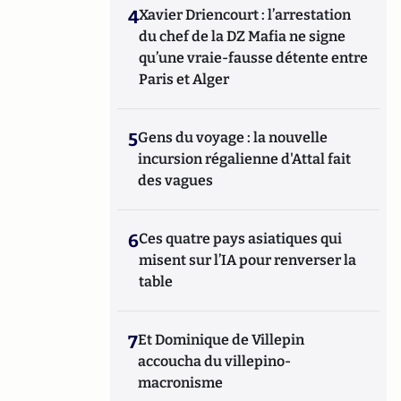
4
Xavier Driencourt : l’arrestation
du chef de la DZ Mafia ne signe
qu’une vraie-fausse détente entre
Paris et Alger
5
Gens du voyage : la nouvelle
incursion régalienne d'Attal fait
des vagues
6
Ces quatre pays asiatiques qui
misent sur l’IA pour renverser la
table
7
Et Dominique de Villepin
accoucha du villepino-
macronisme