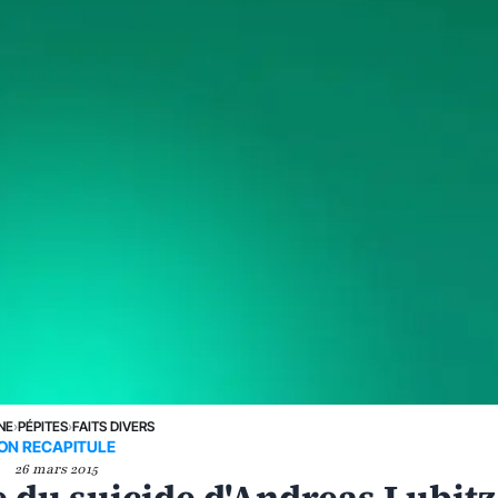
NE
›
PÉPITES
›
FAITS DIVERS
ON RECAPITULE
26 mars 2015