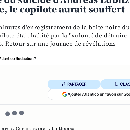
se du suicide d'Andreas Lubitz
, le copilote aurait souffert
9
minutes d'enregistrement de la boite noire du
ilote était habité par la "volonté de détruire
rs. Retour sur une journée de révélations
Atlantico Rédaction
PARTAGER
CLAS
Ajouter Atlantico en favori sur Go
oires ,
Germanwings ,
Lufthansa