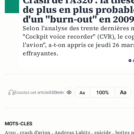
Crash de l'A320 : la thè
de plus en plus probable
d'un "burn-out" en 200
Selon l'analyse des trente dernières 
"Cockpit voice recorder" (CVR), le cop
l'avion", a-t-on appris ce jeudi 26 ma
effrayantes.
Aa
100%
Écoutez cet article
0:00min
Aa
MOTS-CLES
A320 ,
crash d'avion ,
Andreas Lubitz ,
suicide ,
boites n