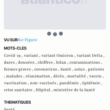
Le Figaro
VU SUR:
MOTS-CLES
Covid-19 ,
variant ,
variant Omicron ,
variant Delta ,
dares ,
données ,
chiffres ,
bilan ,
contaminations ,
formes graves ,
coronavirus ,
Santé ,
soins ,
patients
,
malades ,
réanimation ,
décès ,
mortalité ,
vaccin ,
vaccination ,
non-vaccinés ,
pandémie ,
épidémie ,
crise sanitaire ,
Hôpital ,
ministère de la Santé
THEMATIQUES
Santé