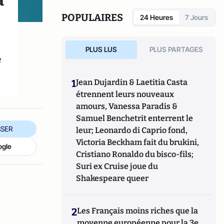
a
(IFM/Regard 2011).
POPULAIRES
24 Heures
7 Jours
PLUS LUS
PLUS PARTAGES
e
1
Jean Dujardin & Laetitia Casta
étrennent leurs nouveaux
amours, Vanessa Paradis &
Samuel Benchetrit enterrent le
SER
leur; Leonardo di Caprio fond,
Victoria Beckham fait du brukini,
ogle
Cristiano Ronaldo du bisco-fils;
Suri ex Cruise joue du
Shakespeare queer
2
Les Français moins riches que la
moyenne européenne pour la 3e