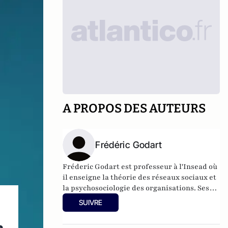
A PROPOS DES AUTEURS
Frédéric Godart
Fréderic Godart est professeur à l'
Insead
où
il enseigne la théorie des réseaux sociaux et
la psychosociologie des organisations. Ses
recherches se concentrent sur la mode et le
SUIVRE
luxe. Il est l’auteur de
Sociologie de la mode
(La Découverte 2010)
et de
Penser la mode