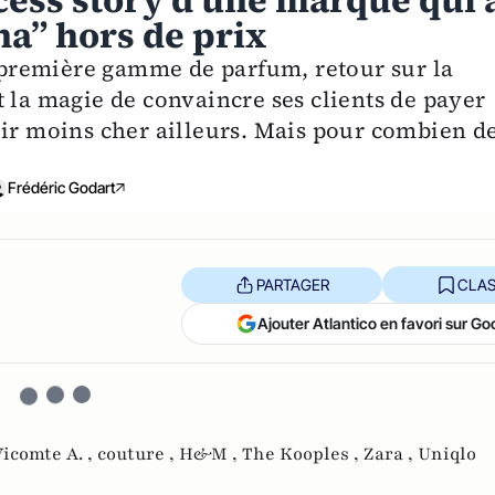
ccess story d’une marque qui 
na” hors de prix
a première gamme de parfum, retour sur la
 la magie de convaincre ses clients de payer
oir moins cher ailleurs. Mais pour combien d
Frédéric Godart
PARTAGER
CLAS
Ajouter Atlantico en favori sur Go
icomte A. ,
couture ,
H&M ,
The Kooples ,
Zara ,
Uniqlo