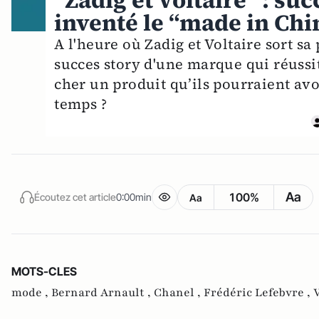
“Zadig et Voltaire” : su
inventé le “made in Chi
A l'heure où Zadig et Voltaire sort s
succes story d'une marque qui réussit
cher un produit qu’ils pourraient av
temps ?
Aa
100%
Écoutez cet article
0:00min
Aa
MOTS-CLES
mode ,
Bernard Arnault ,
Chanel ,
Frédéric Lefebvre ,
V