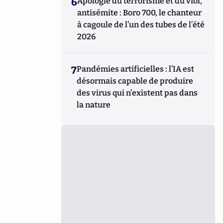
6
Apologie du terrorisme et du viol,
antisémite : Boro 700, le chanteur
à cagoule de l’un des tubes de l’été
2026
7
Pandémies artificielles : l’IA est
désormais capable de produire
des virus qui n’existent pas dans
la nature