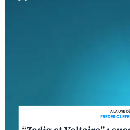
A LA UNE
›
D
FREDERIC LEFE