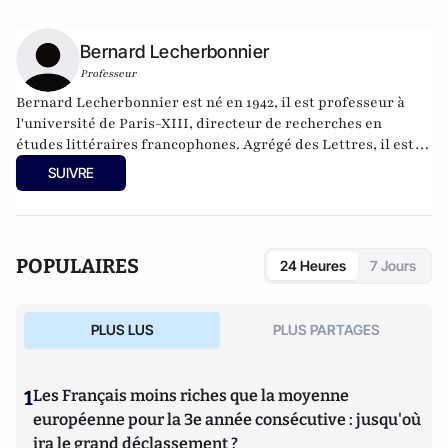
Bernard Lecherbonnier
Professeur
Bernard Lecherbonnier est né en 1942, il est professeur à
l'université de Paris-XIII, directeur de recherches en
études littéraires francophones. Agrégé des Lettres, il est
l'auteur de nombreux romans et essais historiques.
SUIVRE
POPULAIRES
24 Heures
7 Jours
PLUS LUS
PLUS PARTAGES
1
Les Français moins riches que la moyenne
européenne pour la 3e année consécutive : jusqu'où
ira le grand déclassement ?