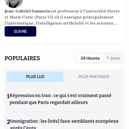
Jean-Gabriel Ganascia
est
professeur à l'
université Pierre
et Marie Curie
(Paris VI) où il enseigne principalement
l'informatique, l'intelligence artificielle et les sciences
cognitives. Il poursuit des recherches au sein du
LIP6
, dans
SUIVRE
le
thème APA
du pôle IA où il anime l'équipe
ACASA
.
POPULAIRES
24 Heures
7 Jours
PLUS LUS
PLUS PARTAGES
1
Répression en Iran : ce qui s'est vraiment passé
pendant que Paris regardait ailleurs
2
Immigration : les (très) faux-semblants européens
après Ceuta