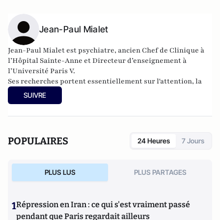
Jean-Paul Mialet
Jean-Paul Mialet est psychiatre, ancien Chef de Clinique à
l’Hôpital Sainte-Anne et Directeur d’enseignement à
l’Université Paris V.
Ses recherches portent essentiellement sur l'attention, la
douleur, et dernièrement, la différence des sexes.
SUIVRE
Ses travaux l'ont mené à écrire deux livres (
L'attention
,
PUF;
Sex aequo
,
le quiproquo des sexes
, Albin Michel) et de
nombreux articles dans des revues scientifiques. En 2018, il
a publié le livre
L'amour à l'épreuve du temps
(Albin-
POPULAIRES
24 Heures
7 Jours
Michel).
PLUS LUS
PLUS PARTAGES
1
Répression en Iran : ce qui s'est vraiment passé
pendant que Paris regardait ailleurs