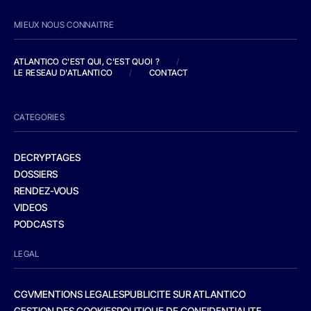
MIEUX NOUS CONNAITRE
ATLANTICO C'EST QUI, C'EST QUOI ?
/
LE RESEAU D'ATLANTICO
/
CONTACT
CATEGORIES
DECRYPTAGES
DOSSIERS
RENDEZ-VOUS
VIDEOS
PODCASTS
LEGAL
CGV
MENTIONS LEGALES
PUBLICITE SUR ATLANTICO
GESTION DES COOKIES
POLITIQUE DE CONFIDENTIALITE