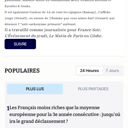
gauchisme, maladie sénile du communisme
Atlantico Editions et
Eyrolles E-books.
Il est également l'auteur de
Là où vont les cigognes
(Ramsay),
L'affiche
rouge
(Denoël), ou encore de
L'homme que vous aimez haïr
(Grasset)
qui
dénonce l' "anti-sarkozysme primaire" ambiant.
Il a travaillé comme journaliste pour
France Soir
,
L'Événement du jeudi
,
Le Matin de Paris
ou
Globe
.
SUIVRE
POPULAIRES
24 Heures
7 Jours
PLUS LUS
PLUS PARTAGES
1
Les Français moins riches que la moyenne
européenne pour la 3e année consécutive : jusqu'où
ira le grand déclassement ?