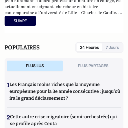
Jean Ruhlmann d’abord professeur d’histoire en collège, est
actuellement enseignant-chercheur en histoire
contemporaine à l’université de Lille – Charles de Gaulle. Le
théâtre est une passion qui remonte à sa découverte du
SUIVRE
Festival d’Avignon ; il s’intéresse également aux séries
télévisées. Il est, avec Charles Edouard Aubry, co-animateur
de la rubrique théâtre et membre du Comité Editorial de
Culture-Tops.
POPULAIRES
24 Heures
7 Jours
PLUS LUS
PLUS PARTAGES
1
Les Français moins riches que la moyenne
européenne pour la 3e année consécutive : jusqu'où
ira le grand déclassement ?
2
Cette autre crise migratoire (semi-orchestrée) qui
se profile après Ceuta