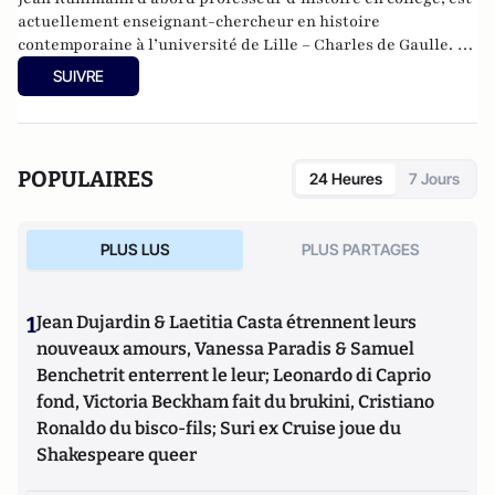
actuellement enseignant-chercheur en histoire
contemporaine à l’université de Lille – Charles de Gaulle. Le
théâtre est une passion qui remonte à sa découverte du
SUIVRE
Festival d’Avignon ; il s’intéresse également aux séries
télévisées. Il est, avec Charles Edouard Aubry, co-animateur
de la rubrique théâtre et membre du Comité Editorial de
Culture-Tops.
POPULAIRES
24 Heures
7 Jours
PLUS LUS
PLUS PARTAGES
1
Jean Dujardin & Laetitia Casta étrennent leurs
nouveaux amours, Vanessa Paradis & Samuel
Benchetrit enterrent le leur; Leonardo di Caprio
fond, Victoria Beckham fait du brukini, Cristiano
Ronaldo du bisco-fils; Suri ex Cruise joue du
Shakespeare queer