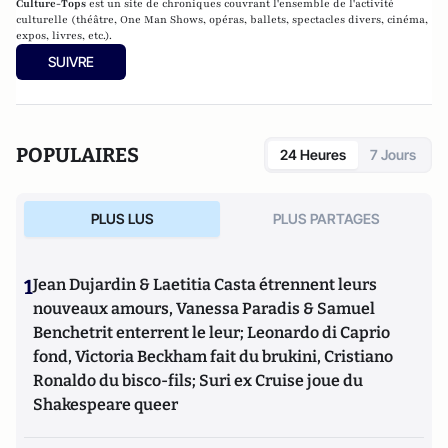
Culture-Tops
est un site de chroniques couvrant l'ensemble de l'activité
culturelle (théâtre, One Man Shows, opéras, ballets, spectacles divers, cinéma,
expos, livres, etc.).
SUIVRE
POPULAIRES
24 Heures
7 Jours
PLUS LUS
PLUS PARTAGES
1
Jean Dujardin & Laetitia Casta étrennent leurs
nouveaux amours, Vanessa Paradis & Samuel
Benchetrit enterrent le leur; Leonardo di Caprio
fond, Victoria Beckham fait du brukini, Cristiano
Ronaldo du bisco-fils; Suri ex Cruise joue du
Shakespeare queer