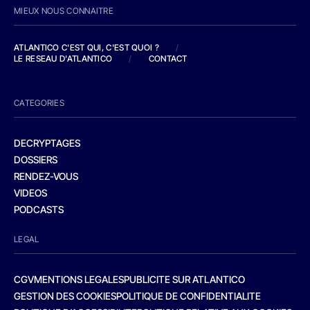
MIEUX NOUS CONNAITRE
ATLANTICO C'EST QUI, C'EST QUOI ?
/
LE RESEAU D'ATLANTICO
/
CONTACT
CATEGORIES
DECRYPTAGES
DOSSIERS
RENDEZ-VOUS
VIDEOS
PODCASTS
LEGAL
CGV
MENTIONS LEGALES
PUBLICITE SUR ATLANTICO
GESTION DES COOKIES
POLITIQUE DE CONFIDENTIALITE