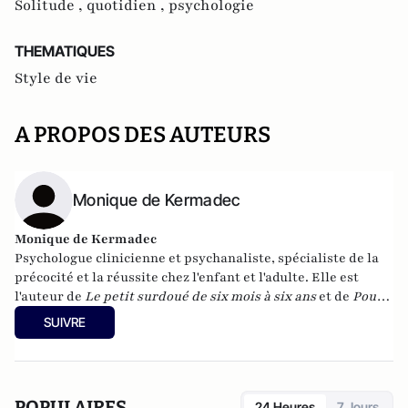
Solitude ,
quotidien ,
psychologie
THEMATIQUES
Style de vie
A PROPOS DES AUTEURS
Monique de Kermadec
Monique de Kermadec
Psychologue clinicienne et psychanaliste, spécialiste de la
précocité et la réussite chez l'enfant et l'adulte. Elle est
l'auteur de
Le petit surdoué de six mois à six ans
et de
Pour
que mon enfant réussisse
parus chez Albin Michel.
SUIVRE
POPULAIRES
24 Heures
7 Jours