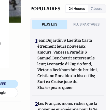
POPULAIRES
24 Heures
7 Jours
PLUS LUS
PLUS PARTAGES
1
Jean Dujardin & Laetitia Casta
n
étrennent leurs nouveaux
amours, Vanessa Paradis &
Samuel Benchetrit enterrent le
leur; Leonardo di Caprio fond,
Victoria Beckham fait du brukini,
Cristiano Ronaldo du bisco-fils;
Suri ex Cruise joue du
SER
Shakespeare queer
ogle
2
Les Français moins riches que la
moyenne européenne pour la 3e