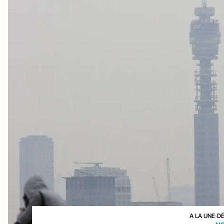
A LA UNE
›
D