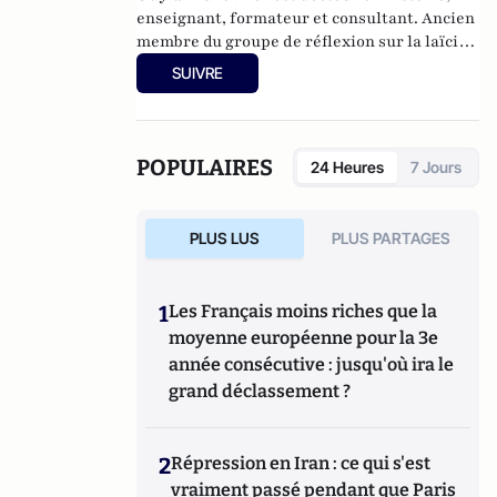
sociétés ouvertes
(Editions du Toucan),
La
enseignant, formateur et consultant. Ancien
statégie de l'intimidation
(Editions de
membre du groupe de réflexion sur la laïcité
l'Artilleur) ou bien encore
Le Projet: La
auprès du Haut conseil à l’intégration.
SUIVRE
stratégie de conquête et d'infiltration des
Dernier ouvrage :
Laïcité, émancipation et
frères musulmans en France et dans le
travail social,
L’Harmattan, sous la direction
monde
(Editions de L'Artilleur).
de Guylain Chevrier, juillet 2017, 270 pages.
POPULAIRES
24 Heures
7 Jours
PLUS LUS
PLUS PARTAGES
1
Les Français moins riches que la
moyenne européenne pour la 3e
année consécutive : jusqu'où ira le
grand déclassement ?
2
Répression en Iran : ce qui s'est
vraiment passé pendant que Paris