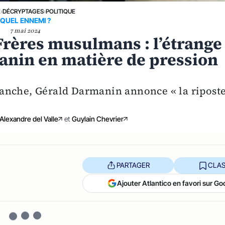
E
›
DÉCRYPTAGES
›
POLITIQUE
QUEL ENNEMI ?
7 mai 2024
 Frères musulmans : l’étrange
nin en matière de pression
anche, Gérald Darmanin annonce « la ripost
Alexandre del Valle
et
Guylain Chevrier
PARTAGER
CLAS
Ajouter Atlantico en favori sur Go