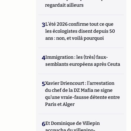
regardait ailleurs
3
L’été 2026 confirme tout ce que
les écologistes disent depuis 50
ans : non, et voilà pourquoi
4
Immigration : les (très) faux-
semblants européens après Ceuta
5
Xavier Driencourt : l’arrestation
du chef de la DZ Mafia ne signe
qu’une vraie-fausse détente entre
Paris et Alger
6
Et Dominique de Villepin
accoucha du villepino-