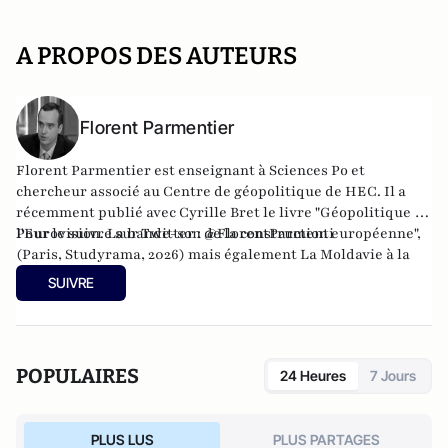
A PROPOS DES AUTEURS
Florent Parmentier
Florent Parmentier est enseignant à Sciences Po et
chercheur associé au Centre de géopolitique de HEC. Il a
récemment publié avec Cyrille Bret le livre "Géopolitique de
l'Eurovision. La bande-son de la construction européenne",
Pour le suivre sur Twitter :
@FlorentParmenti
(Paris, Studyrama, 2026) mais également
La Moldavie à la
croisée des mondes
(avec Josette Durrieu) ainsi que
Les
SUIVRE
chemins de l’Etat de droit, la voie étroite des pays entre
Europe et Russie
. Il est le créateur avec Cyrille Bret du blog
Eurasia Prospective
.
POPULAIRES
24 Heures
7 Jours
PLUS LUS
PLUS PARTAGES