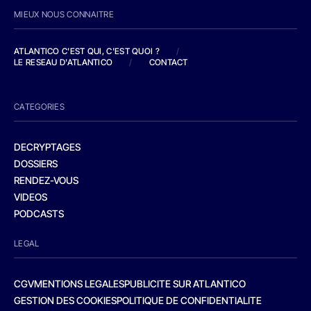
MIEUX NOUS CONNAITRE
ATLANTICO C'EST QUI, C'EST QUOI ?
/
LE RESEAU D'ATLANTICO
/
CONTACT
CATEGORIES
DECRYPTAGES
DOSSIERS
RENDEZ-VOUS
VIDEOS
PODCASTS
LEGAL
CGV
MENTIONS LEGALES
PUBLICITE SUR ATLANTICO
GESTION DES COOKIES
POLITIQUE DE CONFIDENTIALITE