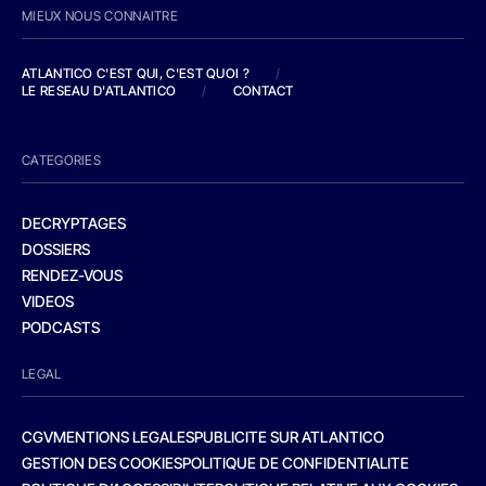
MIEUX NOUS CONNAITRE
ATLANTICO C'EST QUI, C'EST QUOI ?
/
LE RESEAU D'ATLANTICO
/
CONTACT
CATEGORIES
DECRYPTAGES
DOSSIERS
RENDEZ-VOUS
VIDEOS
PODCASTS
LEGAL
CGV
MENTIONS LEGALES
PUBLICITE SUR ATLANTICO
GESTION DES COOKIES
POLITIQUE DE CONFIDENTIALITE