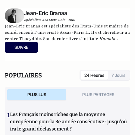
Jean-Eric Branaa
Spécialiste des Etats-Unis - IRIS
Jean-Eric Branaa est spécialiste des Etats-Unis et maître de
conférences à l’université Assas-Paris II. Il est chercheur au
centre Thucydide. Son dernier livre s'intitule
Kamala
Harris, l'Amérique du futur
(Nouveau Monde éditions,
SUIVRE
collection Chronos, poche, 2024). Il est également l'auteur de
Hillary, une présidente des Etats-Unis
(Eyrolles, 2015),
Qui
veut la peau du Parti républicain ? L’incroyable Donald
Trump
(Passy, 2016),
Trumpland, portrait d'une Amérique
POPULAIRES
24 Heures
7 Jours
divisée
(Privat, 2017),
1968: Quand l'Amérique
gronde
(Privat, 2018),
Et s’il gagnait encore ?
(VA éditions,
2018),
Joe Biden : le 3e mandat de Barack Obama
(VA éditions,
PLUS LUS
PLUS PARTAGES
2019), la
biographie de Joe Biden
(Nouveau Monde, 2020) et
Géopolitique des Etats-Unis
(Puf, 2022).
1
Les Français moins riches que la moyenne
européenne pour la 3e année consécutive : jusqu'où
ira le grand déclassement ?