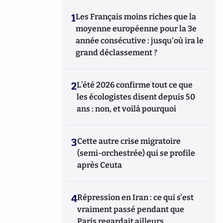
1
Les Français moins riches que la
moyenne européenne pour la 3e
année consécutive : jusqu'où ira le
grand déclassement ?
2
L’été 2026 confirme tout ce que
les écologistes disent depuis 50
ans : non, et voilà pourquoi
3
Cette autre crise migratoire
(semi-orchestrée) qui se profile
après Ceuta
4
Répression en Iran : ce qui s'est
vraiment passé pendant que
Paris regardait ailleurs