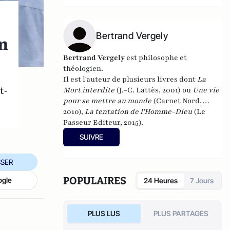
encore "Écosophie" (Ed du Cerf, 2017), "Êtres
postmoderne" ( Ed du Cerf 2018), "La
nostalgie du sacré" ( Ed du Cerf, 2020).
Bertrand Vergely
on
Bertrand Vergely
est philosophe et
théologien.
Il est l'auteur de plusieurs livres dont
La
t-
Mort interdite
(J.-C. Lattès, 2001) ou
Une vie
pour se mettre au monde
(Carnet Nord,
2010),
La tentation de l'Homme-Dieu
(Le
Passeur Editeur, 2015).
SUIVRE
SER
POPULAIRES
ogle
24 Heures
7 Jours
PLUS LUS
PLUS PARTAGES