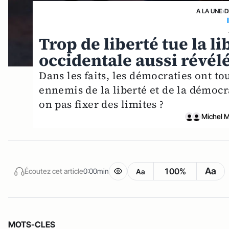
A LA UNE
›
D
Trop de liberté tue la l
occidentale aussi révélé
Dans les faits, les démocraties ont to
ennemis de la liberté et de la démocra
on pas fixer des limites ?
Michel M
Aa
100%
Écoutez cet article
0:00min
Aa
MOTS-CLES