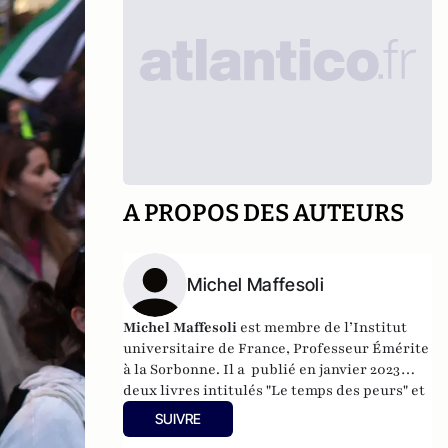
A PROPOS DES AUTEURS
Michel Maffesoli
Michel Maffesoli
est membre de l’Institut
universitaire de France, Professeur Émérite
à la Sorbonne. Il a publié en janvier 2023
deux livres intitulés "Le temps des peurs" et
"Logique de l'assentiment" (Editions du
SUIVRE
Cerf). Il est également l'auteur de livres