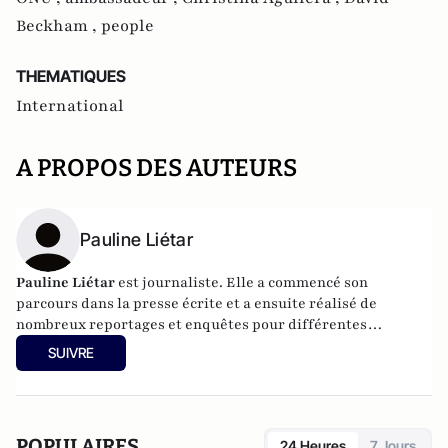
Beckham ,
people
THEMATIQUES
International
A PROPOS DES AUTEURS
Pauline Liétar
Pauline Liétar
est journaliste. Elle a commencé son
parcours dans la presse écrite et a ensuite réalisé de
nombreux reportages et enquêtes pour différentes
émissions comme
Envoyé Spécial, Spécial Investigation,
SUIVRE
Sept à Huit
. Son documentaire sur « L’argent de l’ONU » a
été réalisé pour Canal+.
POPULAIRES
24 Heures
7 Jours