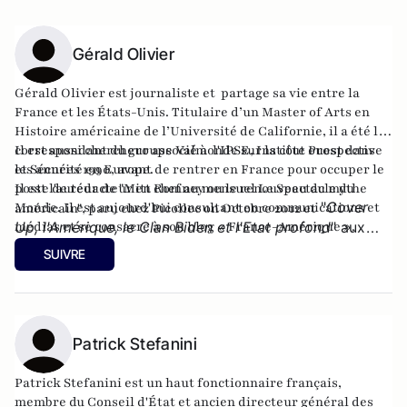
Gérald Olivier
Gérald Olivier est journaliste et partage sa vie entre la
France et les États-Unis. Titulaire d’un Master of Arts en
Histoire américaine de l’Université de Californie, il a été le
correspondant du groupe Valmonde sur la côte ouest dans
Il est aussi chercheur associé à l'IPSE, Institut Prospective
les années 1990, avant de rentrer en France pour occuper le
et Sécurité en Europe.
poste de rédacteur en chef au mensuel Le Spectacle du
Il est l'auteur de
"Mitt Romney ou le renouveau du mythe
"
Cover
Monde. Il est aujourd'hui consultant en communications et
américain"
, paru chez Picollec on Octobre 2012 et
médias et se consacre à son
Up, l'Amérique, le Clan Biden et l'Etat profond
blog « France-Amérique »
" aux
.
éditions Konfident.
SUIVRE
Patrick Stefanini
Patrick Stefanini est un haut fonctionnaire français,
membre du Conseil d'État et ancien directeur général des