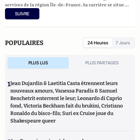
services de la région Île-de-France. Sa carrière se situe
entre l'administration et la politique. Diplômé de l'ENA en
SUIVRE
1979, il soutient Chirac avant de devenir un proche
conseiller d'Alain Juppé lorsque ce dernier est entré à
Matignon en 1995. Il s'est démarqué notamment lors de
batailles électorales réputées difficiles ; il fut ainsi l'artisan
POPULAIRES
24 Heures
7 Jours
de la victoire de Jacques Chirac à la présidentielle en 1995,
de celle de Valérie Pécresse aux élections régionales de 2015,
avant donc de conduire François Fillon à la victoire de la
PLUS LUS
PLUS PARTAGES
primaire, fin 2016. En mars 2017, il renonce à ses fonctions de
directeur de campagne de François Fillon. Patrick Stefanini
est directeur de campagne de Valérie Pécresse dans le cadre
1
Jean Dujardin & Laetitia Casta étrennent leurs
de l'élection présidentielle de 2022.
nouveaux amours, Vanessa Paradis & Samuel
Benchetrit enterrent le leur; Leonardo di Caprio
fond, Victoria Beckham fait du brukini, Cristiano
Ronaldo du bisco-fils; Suri ex Cruise joue du
Shakespeare queer