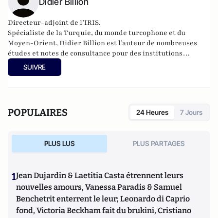
Didier Billion
Directeur-adjoint de l’IRIS.
Spécialiste de la Turquie, du monde turcophone et du
Moyen-Orient, Didier Billion est l’auteur de nombreuses
études et notes de consultance pour des institutions
françaises (ministère de la Défense, ministère des Affaires
SUIVRE
étrangères) ainsi que pour des entreprises françaises
agissant au Moyen-Orient.
POPULAIRES
24 Heures
7 Jours
PLUS LUS
PLUS PARTAGES
1
Jean Dujardin & Laetitia Casta étrennent leurs
nouvelles amours, Vanessa Paradis & Samuel
Benchetrit enterrent le leur; Leonardo di Caprio
fond, Victoria Beckham fait du brukini, Cristiano