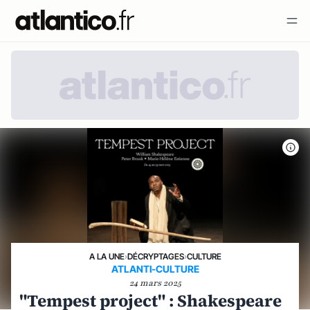
A LA UNE
›
DÉCRYPTAGES
›
CULTURE
ATLANTI-CULTURE
24 mars 2025
"Tempest project" : Shakespeare