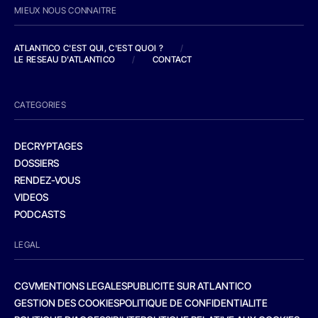
MIEUX NOUS CONNAITRE
ATLANTICO C'EST QUI, C'EST QUOI ?
/
LE RESEAU D'ATLANTICO
/
CONTACT
CATEGORIES
DECRYPTAGES
DOSSIERS
RENDEZ-VOUS
VIDEOS
PODCASTS
LEGAL
CGV
MENTIONS LEGALES
PUBLICITE SUR ATLANTICO
GESTION DES COOKIES
POLITIQUE DE CONFIDENTIALITE