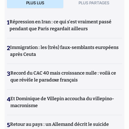
PLUS LUS
PLUS PARTAGES
2019), la
biographie de Joe Biden
(Nouveau Monde, 2020) et
Géopolitique des Etats-Unis
(Puf, 2022).
1
Répression en Iran : ce qui s'est vraiment passé
pendant que Paris regardait ailleurs
2
Immigration : les (très) faux-semblants européens
après Ceuta
3
Record du CAC 40 mais croissance nulle : voilà ce
que révèle le paradoxe français
4
Et Dominique de Villepin accoucha du villepino-
macronisme
5
Retour au pays : un Allemand décrit le suicide