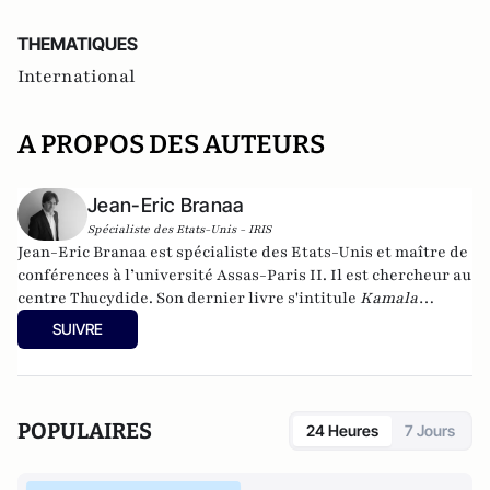
THEMATIQUES
International
A PROPOS DES AUTEURS
Jean-Eric Branaa
Spécialiste des Etats-Unis - IRIS
Jean-Eric Branaa est spécialiste des Etats-Unis et maître de
conférences à l’université Assas-Paris II. Il est chercheur au
centre Thucydide. Son dernier livre s'intitule
Kamala
Harris, l'Amérique du futur
(Nouveau Monde éditions,
SUIVRE
collection Chronos, poche, 2024). Il est également l'auteur de
Hillary, une présidente des Etats-Unis
(Eyrolles, 2015),
Qui
veut la peau du Parti républicain ? L’incroyable Donald
Trump
(Passy, 2016),
Trumpland, portrait d'une Amérique
POPULAIRES
24 Heures
7 Jours
divisée
(Privat, 2017),
1968: Quand l'Amérique
gronde
(Privat, 2018),
Et s’il gagnait encore ?
(VA éditions,
2018),
Joe Biden : le 3e mandat de Barack Obama
(VA éditions,