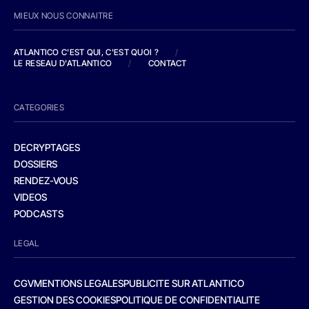
MIEUX NOUS CONNAITRE
ATLANTICO C'EST QUI, C'EST QUOI ?
/
LE RESEAU D'ATLANTICO
/
CONTACT
CATEGORIES
DECRYPTAGES
DOSSIERS
RENDEZ-VOUS
VIDEOS
PODCASTS
LEGAL
CGV
MENTIONS LEGALES
PUBLICITE SUR ATLANTICO
GESTION DES COOKIES
POLITIQUE DE CONFIDENTIALITE