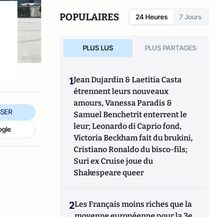
POPULAIRES
24 Heures
7 Jours
PLUS LUS
PLUS PARTAGES
1
Jean Dujardin & Laetitia Casta
étrennent leurs nouveaux
amours, Vanessa Paradis &
SER
Samuel Benchetrit enterrent le
leur; Leonardo di Caprio fond,
ogle
Victoria Beckham fait du brukini,
Cristiano Ronaldo du bisco-fils;
Suri ex Cruise joue du
Shakespeare queer
2
Les Français moins riches que la
moyenne européenne pour la 3e