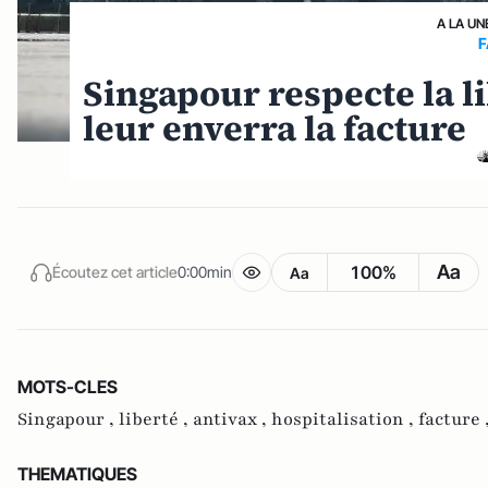
A LA UN
F
Singapour respecte la li
leur enverra la facture
Aa
100%
Écoutez cet article
0:00min
Aa
MOTS-CLES
Singapour ,
liberté ,
antivax ,
hospitalisation ,
facture 
THEMATIQUES