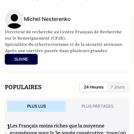
Michel Nesterenko
Directeur de recherche au Centre Français de Recherche
sur le Renseignement (CF2R).
Spécialiste du cyberterrorisme et de la sécurité aérienne.
Après une carrière passée dans plusieurs grandes
entreprises du transport aérien, il devient consultant et
SUIVRE
expert dans le domaine des infrastructures et de la sécurité.
POPULAIRES
24 Heures
7 Jours
PLUS LUS
PLUS PARTAGES
1
Les Français moins riches que la moyenne
européenne pour la 3e année consécutive : jusqu'où