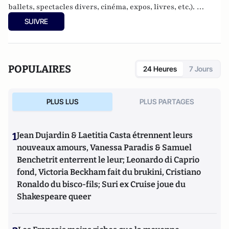
ballets, spectacles divers, cinéma, expos, livres, etc.).
Culture-Tops a été créé en novembre 2013 par Jacques
SUIVRE
Paugam , journaliste et écrivain, et son fils, Gabriel
Lecarpentier-Paugam, 23 ans, en Master d'école de
commerce, et grand amateur de One Man Shows.
POPULAIRES
24 Heures
7 Jours
PLUS LUS
PLUS PARTAGES
1
Jean Dujardin & Laetitia Casta étrennent leurs
nouveaux amours, Vanessa Paradis & Samuel
Benchetrit enterrent le leur; Leonardo di Caprio
fond, Victoria Beckham fait du brukini, Cristiano
Ronaldo du bisco-fils; Suri ex Cruise joue du
Shakespeare queer